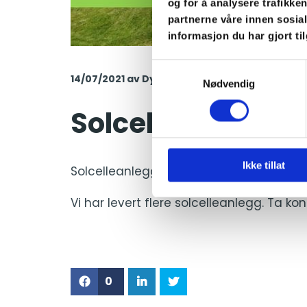
og for å analysere trafikke
partnerne våre innen sosi
informasjon du har gjort ti
Samtykkevalg
14/07/2021
av Dyrud Elektro as
Nødvendig
Solcelleanlegg
Ikke tillat
Solcelleanlegg gir fornybarenergi og f
Vi har levert flere solcelleanlegg. Ta ko
0