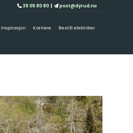
35 05 80 80
|
post@dyrud.no


Inspirasjon
Karriere
Bestill elektriker